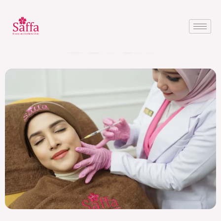
?>
By
Mars
/
June 1, 2024
BOTOX