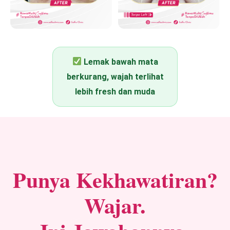
Cek bagaimana perawatan di Saffa
Lemak bawah mata
Clinic dan hasilnya
berkurang, wajah terlihat
lebih fresh dan muda
Punya Kekhawatiran?
Wajar.