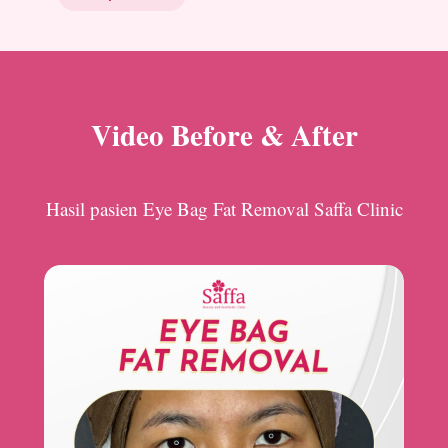
Video Before & After
Hasil pasien Eye Bag Fat Removal Saffa Clinic