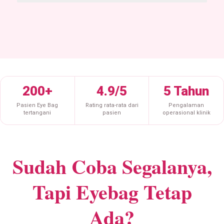
200+
4.9/5
5 Tahun
Pasien Eye Bag
Rating rata-rata dari
Pengalaman
tertangani
pasien
operasional klinik
Sudah Coba Segalanya,
Tapi Eyebag Tetap
Ada?