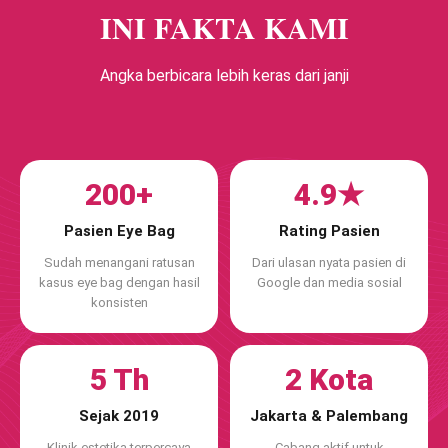
INI FAKTA KAMI
Angka berbicara lebih keras dari janji
200+
4.9★
Pasien Eye Bag
Rating Pasien
Sudah menangani ratusan
Dari ulasan nyata pasien di
kasus eye bag dengan hasil
Google dan media sosial
konsisten
5 Th
2 Kota
Sejak 2019
Jakarta & Palembang
Klinik estetika terpercaya
Cabang aktif untuk