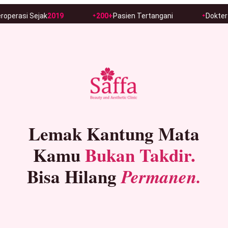
ak
2019
200+
Pasien Tertangani
Dokter Aesthetic
Be
Lemak Kantung Mata
Kamu
Bukan Takdir.
Bisa Hilang
Permanen.