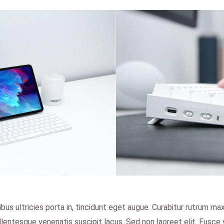
pibus ultricies porta in, tincidunt eget augue. Curabitur rutrum m
Pellentesque venenatis suscipit lacus. Sed non laoreet elit. Fusce 